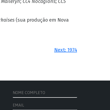
 Maileryn
;
CC4 Nocagions
;
CC5
kaises
(sua produção em Nova
Next:
1974