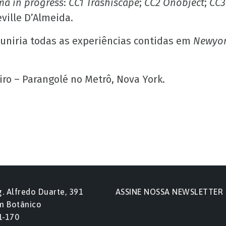
a in progress
:
CC1
Trashiscape
;
CC2 Onobject
;
CC3
ville D’Almeida.
euniria todas as experiências contidas em
Newyor
iro – Parangolé no Metrô, Nova York.
g. Alfredo Duarte, 391
ASSINE NOSSA NEWSLETTER
m Botânico
1-170