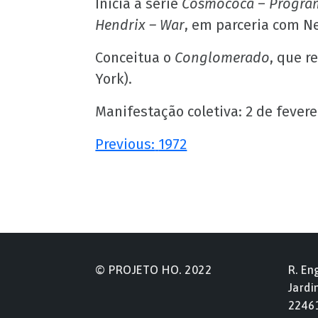
Inicia a série
Cosmococa
–
Program
Hendrix – War
, em parceria com Ne
Conceitua o
Conglomerado
, que r
York).
Manifestação coletiva: 2 de fevere
Navegação
Previous:
1972
de
Post
© PROJETO HO. 2022
R. En
Jardi
2246